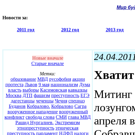
Мир бу
Новости за:
2011 год
2012 год
2013 год
24.04.201
Новые вначале
Старые вначале
Хватит
Метки:
образование
МВД
русофобия
акции
протеста
Львов
9 мая
национализм
Дума
власть
выборы
Касимовская
кавказцы
Митинг 
Москва
ДТП
фашизм
преступность
ЕГЭ
дагестанцы
чеченцы
Чечня
спецназ
лозунго
Буданов
Кобралово.
Кобралово
Сагра
вооруженное нападение
вооруженный
апреля 
конфликт
свобода слова
СМИ
глава МВД
Рашид Нургалиев.
Экстремизм
этнопреступность
этническая
Собрав
преступность
парламент
НДФЛ
налоги