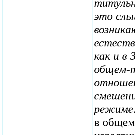
титульн
это слы
возника
естеств
как и в
общем-т
отношен
смешени
режиме
в общем