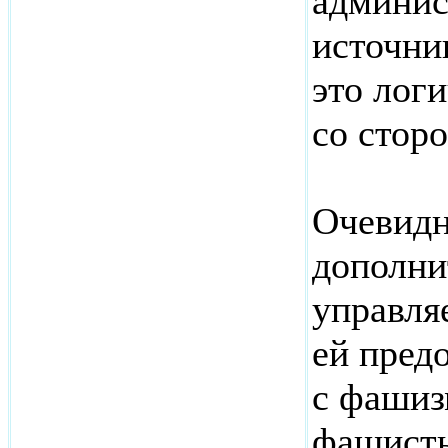
админис
источни
это лог
со стор
Очевидн
дополни
управля
ей пред
с фашиз
фашисты