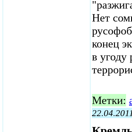
"разжиг
Нет сом
русофоб
конец э
в угоду
террори
Метки:
22.04.201
Кремль