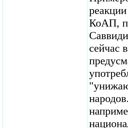
реакции
КоАП, п
Саввиди
сейчас 
предусм
употреб
"унижаю
народов
наприме
национа