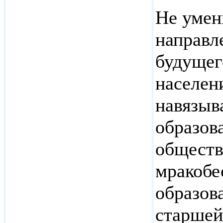
Не умен
направл
будущег
населен
навязыв
образов
обществ
мракобе
образов
старше