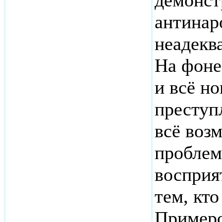
демонст
антинар
неадекв
На фоне
и всё н
преступ
всё воз
проблем
восприя
тем, кто
Примеро