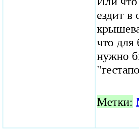
Или что
ездит в
крышева
что для
нужно б
"гестапо
Метки: