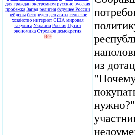
для граждан
экстремизм
русские
русская
потребо
пробежка
Запад
религия
будущее России
рейдеры
беспредел
депутаты
сельское
хозяйство
интернет
США
мировая
политик
закулиса
Украина
Россия
Путин
экономика
Стрелков
демократия
республ
Все
наполов
из дота
"Почему
покупать
нужно?"
участни
недоуме