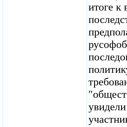
итоге к
последс
предпола
русофоб
последо
политик
требова
"общест
увидели
участни