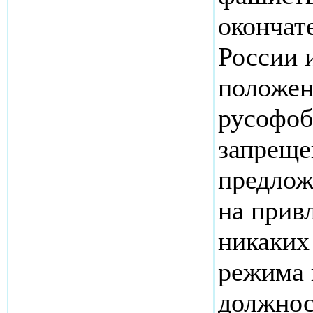
окончат
России 
положен
русофоб
запреще
предлож
на прив
никаких
режима 
должнос