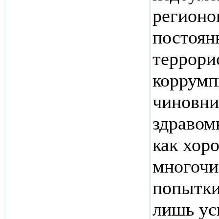
регионо
постоян
террори
коррумп
чиновни
здравом
как хор
многочи
попытки
лишь ус