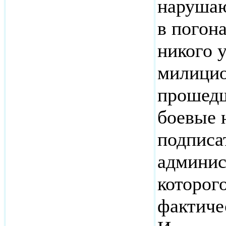
нарушаю
в погон
никого у
милицио
прошедш
боевые н
подписа
админис
которого
фактиче