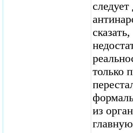
следует
антинар
сказать
недоста
реальнос
только 
переста
формаль
из орга
главную