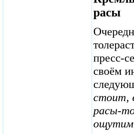
расы
Очередн
толерас
пресс-с
своём и
следующ
стоит, 
расы-то
ощутим.