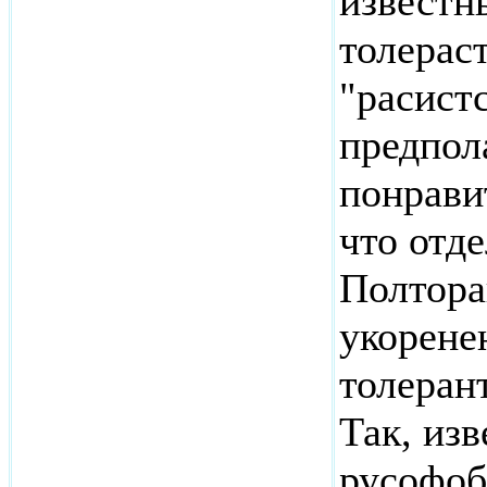
известн
толерас
"расист
предпол
понравит
что отд
Полтора
укорене
толеран
Так, из
русофоб