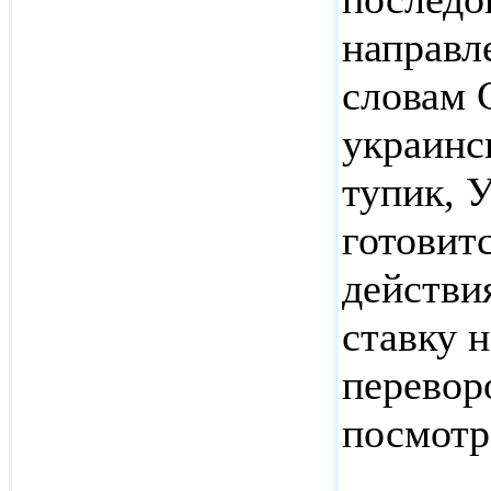
направл
словам 
украинс
тупик, 
готовит
действия
ставку 
перевор
посмот