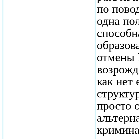
по повод
одна по
способн
образова
отмены 
возрожд
как нет
структу
просто 
альтерн
кримина