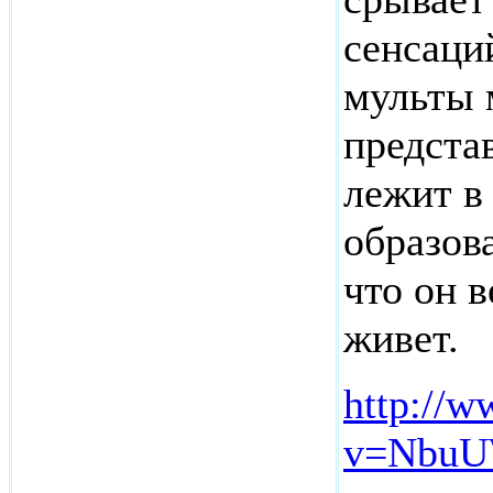
сенсаци
мульты 
представ
лежит в
образов
что он в
живет.
http://
v=NbuU