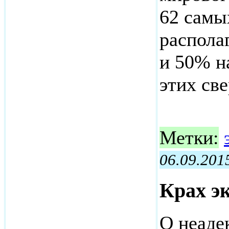
62 самы
распола
и 50% н
этих св
Метки:
06.09.201
Крах э
О неаде