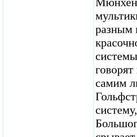
Мюнхена
мультик
разным 
красочн
системы
говорят 
самим л
Гольфст
систему
Большог
срывает