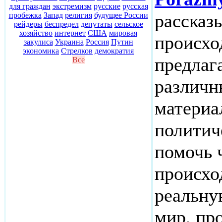
для граждан
экстремизм
русские
русская
рассказ
пробежка
Запад
религия
будущее России
рейдеры
беспредел
депутаты
сельское
хозяйство
интернет
США
мировая
происхо
закулиса
Украина
Россия
Путин
экономика
Стрелков
демократия
предлаг
Все
различн
материа
политич
помочь 
происхо
реальну
мир, пр