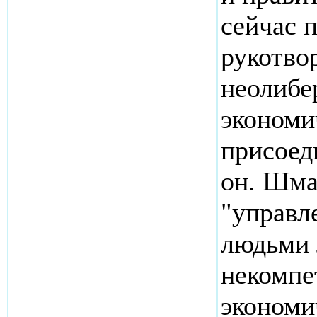
сейчас 
рукотво
неолибе
экономи
присоед
он. Шма
"управл
людьми 
некомпе
экономи