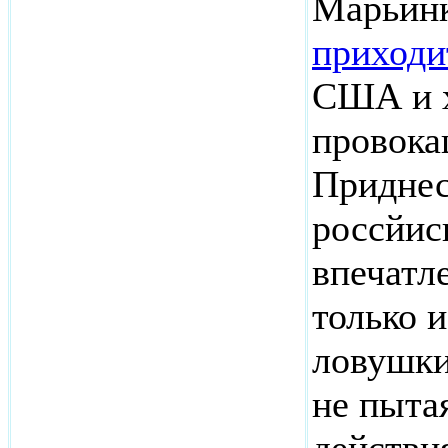
Марьинк
приходи
США и х
провока
Приднес
россйис
впечатле
только и
ловушки
не пыта