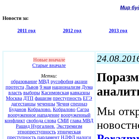
Мир бу
Новости за:
2011 год
2012 год
2013 год
24.08.201
Новые вначале
Старые вначале
Поразм
Метки:
образование
МВД
русофобия
акции
протеста
Львов
9 мая
национализм
Дума
аналит
власть
выборы
Касимовская
кавказцы
Москва
ДТП
фашизм
преступность
ЕГЭ
дагестанцы
чеченцы
Чечня
спецназ
Мы отк
Буданов
Кобралово.
Кобралово
Сагра
вооруженное нападение
вооруженный
конфликт
свобода слова
СМИ
глава МВД
новостн
Рашид Нургалиев.
Экстремизм
этнопреступность
этническая
Porazmy
преступность
парламент
НДФЛ
налоги