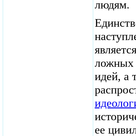
людям.
Единств
наступл
являетс
ложных 
идей, а
распрос
идеолог
историч
ее циви