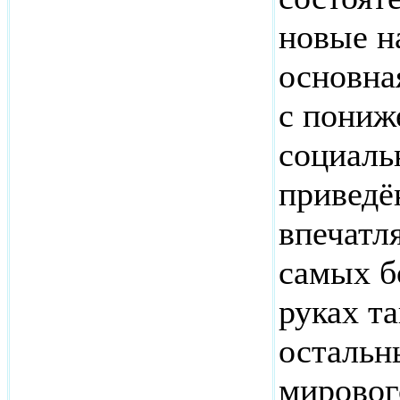
новые н
основна
с пониж
социаль
приведё
впечатл
самых б
руках та
остальны
мирового