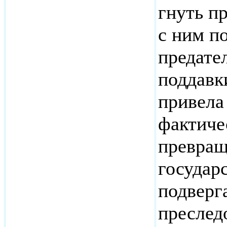
гнуть п
с ним п
предате
поддавк
привела
фактиче
превращ
государ
подверг
преслед