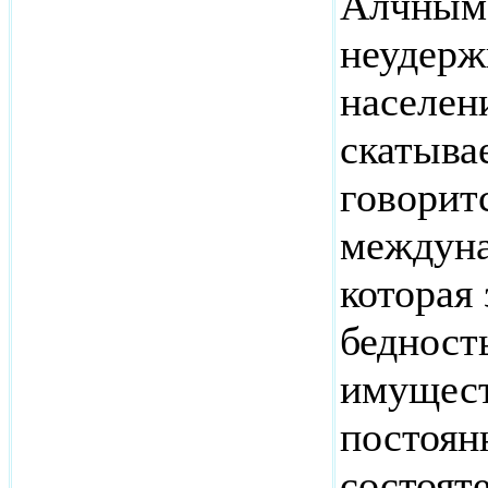
Алчным 
неудерж
населен
скатыва
говорит
междуна
которая
бедност
имущест
постоянн
состоят