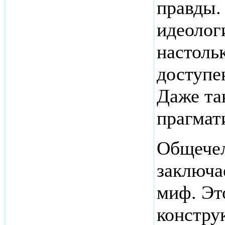
правды.
идеолог
настольк
доступе
Даже та
прагмат
Общечел
заключае
миф. Эт
констру