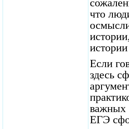
сожален
что люд
осмысли
истории
истории
Если го
здесь с
аргумен
практик
важных 
ЕГЭ сфо