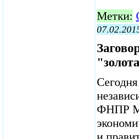
Метки:
07.02.201
Заговор
"золот
Сегодня
независ
ФНПР М
экономи
и прави