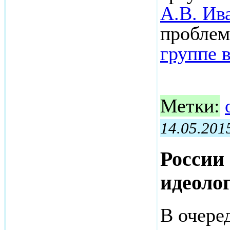
А.В. Ив
проблем
группе 
Метки:
14.05.201
России
идеоло
В очере