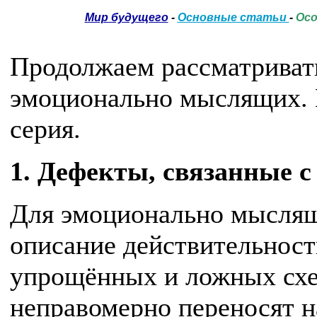
Мир будущего
-
Основные статьи
-
Осо
Продолжаем рассматрива
эмоционально мыслящих. В
серия.
1. Дефекты, связанные
Для эмоционально мыслящ
описание действительнос
упрощённых и ложных схе
неправомерно переносят н